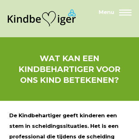
Door
Menu
Beroepsorganisatie Kindbehartiger
Togg
naar
de
hoofd
inhoud
WAT KAN EEN
KINDBEHARTIGER VOOR
ONS KIND BETEKENEN?
De Kindbehartiger geeft kinderen een
stem in scheidingssituaties. Het is een
professional die tijdens de scheiding