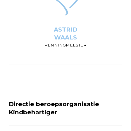
ASTRID
WAALS
PENNINGMEESTER
“Ieder kind verdient het om gehoord en gezien
te worden. Altijd!”
ASTRID
WAALS
PENNINGMEESTER
Directie beroepsorganisatie
Kindbehartiger