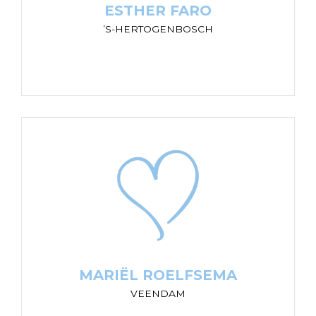
ESTHER FARO
’S-HERTOGENBOSCH
MARIËL ROELFSEMA
VEENDAM
"Een veilige plek waar een kind zonder
schuldgevoel over de thuissituatie mag zeggen
wat hij wil. Een neutraal persoon in moeilijke
tijden."
MARIËL ROELFSEMA
VEENDAM