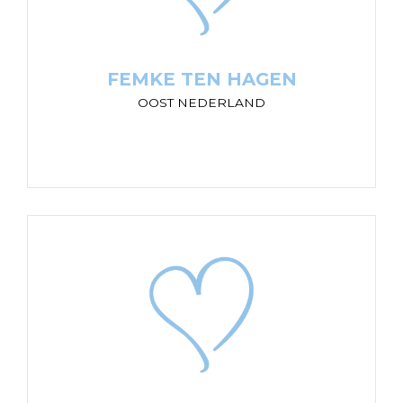
“Belangenbehartiger en vertrouwenspersoon
tijdens de scheiding van je ouders. Dat is de
Kindbehartiger. We denken met kinderen mee."
FEMKE TEN HAGEN
OOST NEDERLAND
ESTHER FARO
’S-HERTOGENBOSCH
“Als je ouders uit elkaar gaan, komen er veel
vragen bij kinderen op. We helpen kinderen met
de vragen die bij hun leven."