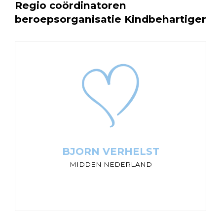
Regio coördinatoren
beroepsorganisatie Kindbehartiger
BJORN VERHELST
MIDDEN NEDERLAND
"Een luisterend oor waar je niet hoeft te kiezen
en vrij uit kan praten. Kijken wat jij nodig hebt van
je ouders. Jouw stem die er toe doet!
BJORN VERHELST
MIDDEN NEDERLAND