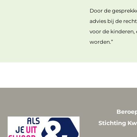
Door de gesprekke
advies bij de rech
voor de kinderen, e
worden.”
Beroep
Stichting Kw