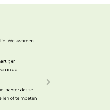
 tijd. We kwamen
artiger
ven in de
el achter dat ze
tellen of te moeten