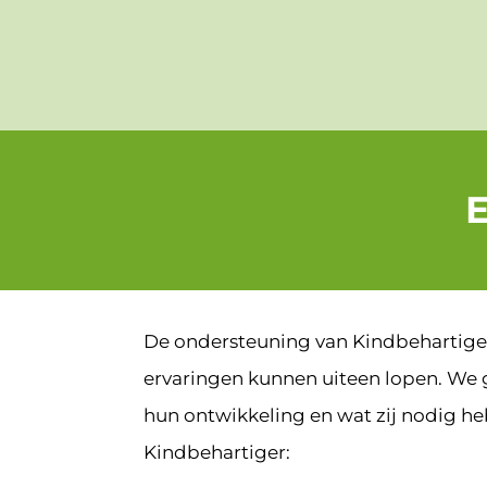
Door
Beroepsorganisatie Kindbehartiger
naar
de
hoofd
inhoud
De ondersteuning van Kindbehartigers
ervaringen kunnen uiteen lopen. We 
hun ontwikkeling en wat zij nodig h
Kindbehartiger: