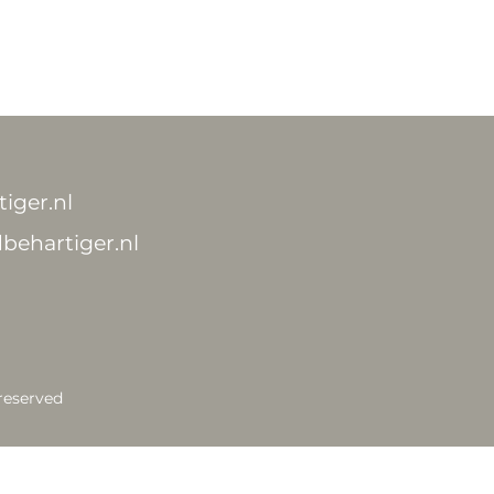
iger.nl
behartiger.nl
 reserved