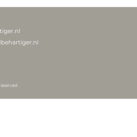
iger.nl
behartiger.nl
 reserved