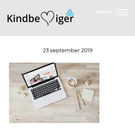
Door
Menu
Beroepsorganisatie Kindbehartiger
Togg
naar
de
hoofd
inhoud
23 september 2019